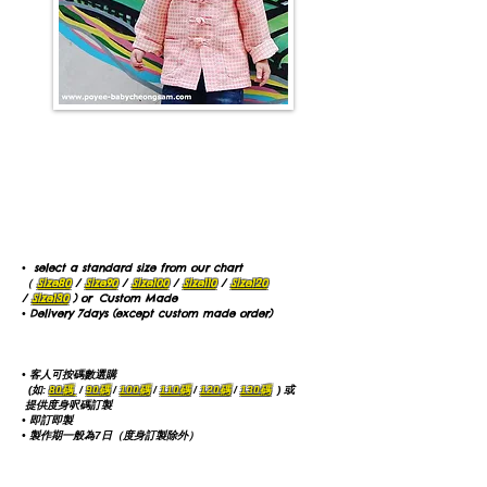
【Traditional Chinese Clothing For Kids】Cheongsam
/ Tang Suit
select a standard size from our chart
•
（
Size80
/
Size90
/
Size100
/
Size110
/
Size120
/
Size130
) or
Custom Made
Delivery 7days (except custom made order)
•
【童裝華服】唐裝 / 旗袍
• 客人可按碼數選購
(如:
80碼
/
90碼
/
100碼
/
110碼
/
120碼
/
130碼
) 或
提供度身呎碼訂製
• 即訂即製
• 製作期一般為7日（度身訂製除外）