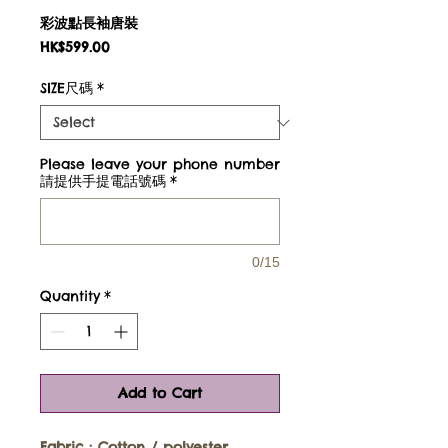
彩波點長袖唐裝
Price
HK$599.00
SIZE尺碼
*
Please leave your phone number
請提供手提電話號碼
*
0/15
Quantity
*
Add to Cart
Fabric :
Cotton / polyester