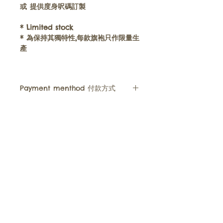
或
提供度身呎碼訂製
* Limited stock
*
為保持其獨特性,每款旗袍只作限量生
產
Payment menthod 付款方式
• We accept FPS, Paypal, Payme,
Alipay, WeChat Pay , Visa, Master
or bank transfer (for Hong Kong
Hong Kong | (+852)
9220 3320
and Macau customer Only)
​Cheongsam童裝旗袍
News消息​
您可以選擇 轉數快 , Paypal
, PayMe, 支付寶, 微信支付, 信用卡
Tang Zhuang兒童唐裝​
Instagram​
或 銀行過戶​ ( 只限香港匯豐銀行 /
​Contact Us聯絡我們
​Size Chart尺碼表
澳門中國銀行 )
Poyee's Philosophy理念
FAQ
• You feel free to ask order
Google Maps
BLOG
details