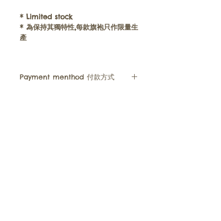
* Limited stock
*
為保持其獨特性
,
每款旗袍只作限量生
產
Payment menthod 付款方式
• We accept FPS, Paypal, Payme,
Alipay, WeChat Pay , Visa, Master
or bank transfer (for Hong Kong
Hong Kong | (+852)
9220 3320
and Macau customer Only)
​Cheongsam童裝旗袍
News消息​
您可以選擇 轉數快 , Paypal
, PayMe, 支付寶, 微信支付, 信用卡
Tang Zhuang兒童唐裝​
Instagram​
或 銀行過戶​ ( 只限香港匯豐銀行 /
​Contact Us聯絡我們
​Size Chart尺碼表
澳門中國銀行 )
Poyee's Philosophy理念
FAQ
• You feel free to ask order
Google Maps
BLOG
details
Policies
via
email
or
whatsapp
(+852