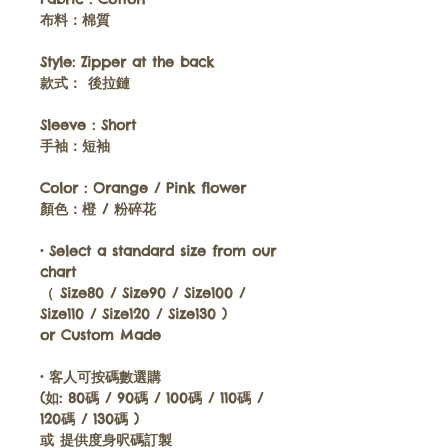
布料：
棉質
Style:
Zipper at the back
款式
：
後拉鏈
Sleeve :
Short
手袖
：短袖
Color :
Orange / Pink flower
顏色
：橙
/ 粉碎花
•
Select a standard size from our
chart
（
Size80 / Size90 / Size100 /
Size110 / Size120 / Size130 )
or
Custom Made
•
客人可按碼數選購
(
如
: 80
碼
/ 90
碼
/ 100
碼
/ 110
碼
/
120
碼
/ 130
碼
)
或
提供度身呎碼訂製