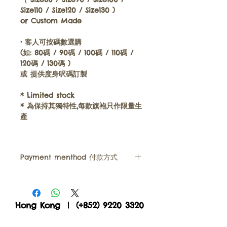
Size110 / Size120 / Size130 )
or
Custom Made
•
客人可按碼數選購
(
如
: 80
碼
/ 90
碼
/ 100
碼
/ 110
碼
/
120
碼
/ 130
碼
)
或
提供度身呎碼訂製
* Limited stock
*
為保持其獨特性
,
每款旗袍只作限量生
產
Payment menthod 付款方式
• We accept FPS, Paypal, Payme,
Alipay, WeChat Pay , Visa, Master
or bank transfer (for Hong Kong
Hong Kong | (+852)
9220 3320
and Macau customer Only)
​Cheongsam童裝旗袍
News消息​