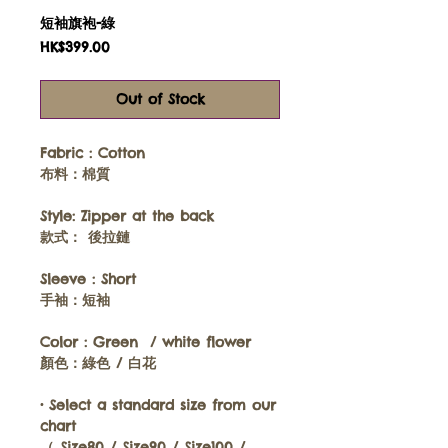
短袖旗袍-綠
Price
HK$399.00
Out of Stock
Fabric :
Cotton
布料：
棉質
Style:
Zipper at the back
款式
：
後拉鏈
Sleeve :
Short
手袖
：短袖
Color :
Green
/ white flower
顏色
：
綠色 / 白花
•
Select a standard size from our
chart
（
Size80 / Size90 / Size100 /