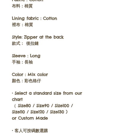
布料：
棉質
Lining fabric :
Cotton
裡布 : 棉質
Style:
Zipper at the back
款式
： 後拉鏈
Sleeve : Long
手袖
：長袖
Color :
Mix color
顏色
：彩色格仔
•
Select a standard size from our
chart
（ Size80 / Size90 / Size100 /
Size110 / Size120 / Size130 )
or
Custom Made
•
客人可按碼數選購