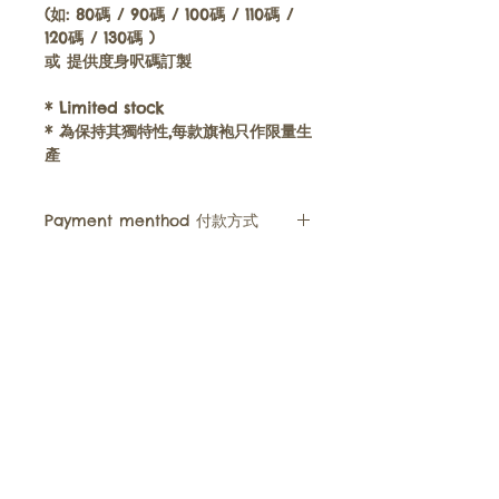
(如: 80碼 / 90碼 / 100碼 / 110碼 /
120碼 / 130碼 )
或
提供度身呎碼訂製
* Limited stock
*
為保持其獨特性,
每款旗袍只作限量生
產
Payment menthod 付款方式
• We accept FPS, Paypal, Payme,
Alipay, WeChat Pay , Visa, Master
or bank transfer (for Hong Kong
Hong Kong | (+852)
9220 3320
and Macau customer Only)
​Cheongsam童裝旗袍
News消息​
您可以選擇 轉數快 , Paypal
, PayMe, 支付寶, 微信支付, 信用卡
Tang Zhuang兒童唐裝​
Instagram​
或 銀行過戶​ ( 只限香港匯豐銀行 /
​Contact Us聯絡我們
​Size Chart尺碼表
澳門中國銀行 )
Poyee's Philosophy理念
FAQ
• You feel free to ask order