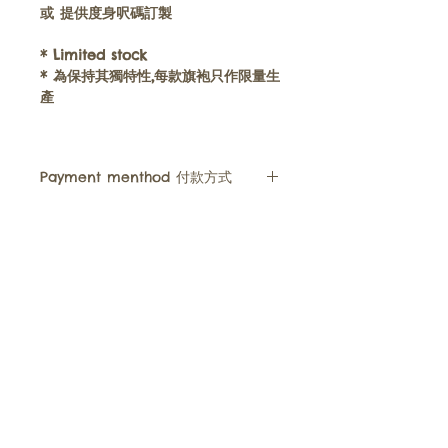
或
提供度身呎碼訂製
* Limited stock
*
為保持其獨特性,每款旗袍只作限量生
產
Payment menthod 付款方式
• We accept FPS, Paypal, Payme,
Alipay, WeChat Pay , Visa, Master
or bank transfer (for Hong Kong
Hong Kong | (+852)
9220 3320
and Macau customer Only)
​Cheongsam童裝旗袍
News消息​
您可以選擇 轉數快 , Paypal
, PayMe, 支付寶, 微信支付, 信用卡
Tang Zhuang兒童唐裝​
Instagram​
或 銀行過戶​ ( 只限香港匯豐銀行 /
​Contact Us聯絡我們
​Size Chart尺碼表
澳門中國銀行 )
Poyee's Philosophy理念
FAQ
• You feel free to ask order
Google Maps
BLOG
details